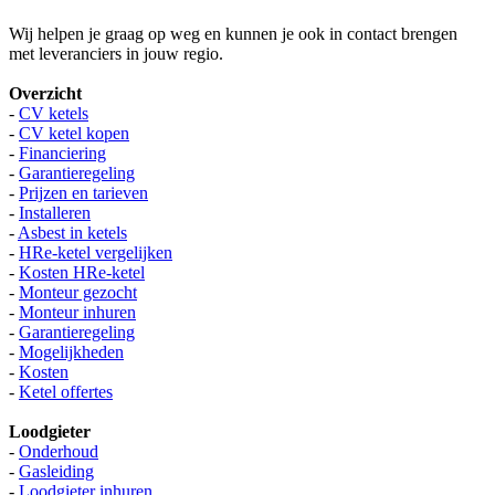
Wij helpen je graag op weg en kunnen je ook in contact brengen
met leveranciers in jouw regio.
Overzicht
-
CV ketels
-
CV ketel kopen
-
Financiering
-
Garantieregeling
-
Prijzen en tarieven
-
Installeren
-
Asbest in ketels
-
HRe-ketel vergelijken
-
Kosten HRe-ketel
-
Monteur gezocht
-
Monteur inhuren
-
Garantieregeling
-
Mogelijkheden
-
Kosten
-
Ketel offertes
Loodgieter
-
Onderhoud
-
Gasleiding
-
Loodgieter inhuren