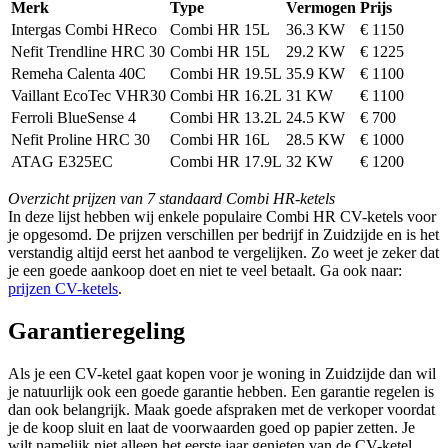
Merk
Type
Vermogen
Prijs
Intergas Combi HReco
Combi HR 15L
36.3 KW
€ 1150
Nefit Trendline HRC 30
Combi HR 15L
29.2 KW
€ 1225
Remeha Calenta 40C
Combi HR 19.5L
35.9 KW
€ 1100
Vaillant EcoTec VHR30
Combi HR 16.2L
31 KW
€ 1100
Ferroli BlueSense 4
Combi HR 13.2L
24.5 KW
€ 700
Nefit Proline HRC 30
Combi HR 16L
28.5 KW
€ 1000
ATAG E325EC
Combi HR 17.9L
32 KW
€ 1200
Overzicht prijzen van 7 standaard Combi HR-ketels
In deze lijst hebben wij enkele populaire Combi HR CV-ketels voor
je opgesomd. De prijzen verschillen per bedrijf in Zuidzijde en is het
verstandig altijd eerst het aanbod te vergelijken. Zo weet je zeker dat
je een goede aankoop doet en niet te veel betaalt. Ga ook naar:
prijzen CV-ketels
.
Garantieregeling
Als je een CV-ketel gaat kopen voor je woning in Zuidzijde dan wil
je natuurlijk ook een goede garantie hebben. Een garantie regelen is
dan ook belangrijk. Maak goede afspraken met de verkoper voordat
je de koop sluit en laat de voorwaarden goed op papier zetten. Je
wilt namelijk niet alleen het eerste jaar genieten van de CV-ketel,