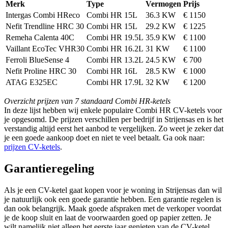
Merk
Type
Vermogen
Prijs
Intergas Combi HReco
Combi HR 15L
36.3 KW
€ 1150
Nefit Trendline HRC 30
Combi HR 15L
29.2 KW
€ 1225
Remeha Calenta 40C
Combi HR 19.5L
35.9 KW
€ 1100
Vaillant EcoTec VHR30
Combi HR 16.2L
31 KW
€ 1100
Ferroli BlueSense 4
Combi HR 13.2L
24.5 KW
€ 700
Nefit Proline HRC 30
Combi HR 16L
28.5 KW
€ 1000
ATAG E325EC
Combi HR 17.9L
32 KW
€ 1200
Overzicht prijzen van 7 standaard Combi HR-ketels
In deze lijst hebben wij enkele populaire Combi HR CV-ketels voor
je opgesomd. De prijzen verschillen per bedrijf in Strijensas en is het
verstandig altijd eerst het aanbod te vergelijken. Zo weet je zeker dat
je een goede aankoop doet en niet te veel betaalt. Ga ook naar:
prijzen CV-ketels
.
Garantieregeling
Als je een CV-ketel gaat kopen voor je woning in Strijensas dan wil
je natuurlijk ook een goede garantie hebben. Een garantie regelen is
dan ook belangrijk. Maak goede afspraken met de verkoper voordat
je de koop sluit en laat de voorwaarden goed op papier zetten. Je
wilt namelijk niet alleen het eerste jaar genieten van de CV-ketel,