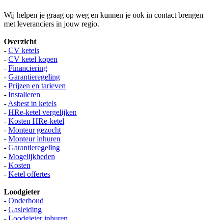
Wij helpen je graag op weg en kunnen je ook in contact brengen
met leveranciers in jouw regio.
Overzicht
-
CV ketels
-
CV ketel kopen
-
Financiering
-
Garantieregeling
-
Prijzen en tarieven
-
Installeren
-
Asbest in ketels
-
HRe-ketel vergelijken
-
Kosten HRe-ketel
-
Monteur gezocht
-
Monteur inhuren
-
Garantieregeling
-
Mogelijkheden
-
Kosten
-
Ketel offertes
Loodgieter
-
Onderhoud
-
Gasleiding
-
Loodgieter inhuren